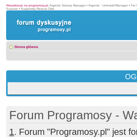
Aktualizacje na programosy.pl
:
Argente Startup Manager
•
Argente - Uninstall Manager
•
Far
Scanner
•
Kaspersky Rescue Disk
Strona główna
OG
Forum Programosy - Wa
1
. Forum "Programosy.pl" jest 