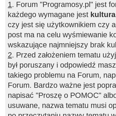
1
. Forum "Programosy.pl" jest 
każdego wymagane jest
kultur
czy jest się użytkownikiem czy a
post ma na celu wyśmiewanie ko
wskazujące najmniejszy brak kult
2
. Przed założeniem tematu użyj 
był poruszany i odpowiedź masz 
takiego problemu na Forum, nap
Forum. Bardzo ważne jest popra
napisać "Proszę o POMOC" albo
usuwane, nazwa tematu musi opi
po przeczytaniu nazwy tematu w