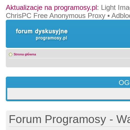
Aktualizacje na programosy.pl
:
Light Ima
ChrisPC Free Anonymous Proxy
•
Adblo
Strona główna
OG
Forum Programosy - Wa