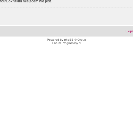
outBox takim miejscem nie jest.
Ekip
Powered by
phpBB
© Group
Forum Programosy.pl