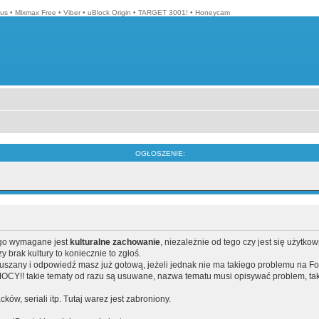
lus
•
Mixmax Free
•
Viber
•
uBlock Origin
•
TARGET 3001!
•
Honeycam
OGŁOSZENIE:
ego wymagane jest
kulturalne zachowanie
, niezależnie od tego czy jest się użytko
brak kultury to koniecznie to zgłoś.
poruszany i odpowiedź masz już gotową, jeżeli jednak nie ma takiego problemu na F
Y!! takie tematy od razu są usuwane, nazwa tematu musi opisywać problem, tak
acków, seriali itp. Tutaj warez jest zabroniony.