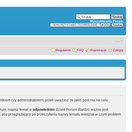
Wyszukiwarka Forum
Regulamin
FAQ
Rejestracja
Zaloguj
wnikiem czy administratorem, jeżeli uważasz że jakiś post ma na celu
orum, napisz temat w
odpowiednim
dziale Forum. Bardzo ważne jest
 aby przeglądający po przeczytaniu nazwy tematu wiedział w czym problem