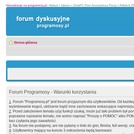
Aktualizacje na programosy.pl
:
Helium
•
Opera
•
ChrisPC Free Anonymous Proxy
•
Adblock P
Strona główna
Forum Programosy - Warunki korzystania
1
. Forum "Programosy.pl" jest forum przyjaznym dla użytkowników. Od każd
wyśmiewanie kogoś, ubliżanie bądź inne zachowanie wskazujące najmniejszy 
2
. Przed założeniem tematu użyj funkcji szukaj, może już taki problem był 
poprawne nazwanie tematu, nie wolno napisać "Proszę o POMOC" albo POMOC
bez czytania jego zawartości.
3
. Na forum nie podajemy, ani nie pytamy o linki do gier, filmów, full wersji, cr
4
. Użytkownicy mający na koncie 3 ostrzeżenia będą banowani.