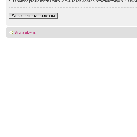
5
. O pomoc prosić można tylko w miejscach do tego przeznaczonych. Czat-Sh
Wróć do strony logowania
Strona główna