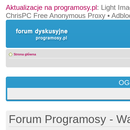
Aktualizacje na programosy.pl
:
Light Ima
ChrisPC Free Anonymous Proxy
•
Adblo
Strona główna
OG
Forum Programosy - Wa