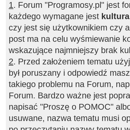
1
. Forum "Programosy.pl" jest 
każdego wymagane jest
kultur
czy jest się użytkownikiem czy a
post ma na celu wyśmiewanie ko
wskazujące najmniejszy brak kult
2
. Przed założeniem tematu użyj 
był poruszany i odpowiedź masz 
takiego problemu na Forum, nap
Forum. Bardzo ważne jest popra
napisać "Proszę o POMOC" albo
usuwane, nazwa tematu musi opi
po przeczytaniu nazwy tematu w