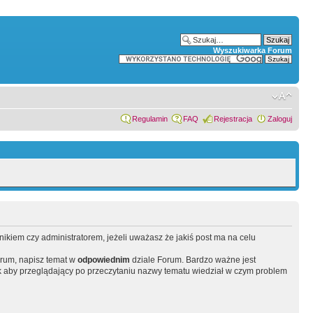
Wyszukiwarka Forum
Regulamin
FAQ
Rejestracja
Zaloguj
wnikiem czy administratorem, jeżeli uważasz że jakiś post ma na celu
orum, napisz temat w
odpowiednim
dziale Forum. Bardzo ważne jest
 aby przeglądający po przeczytaniu nazwy tematu wiedział w czym problem