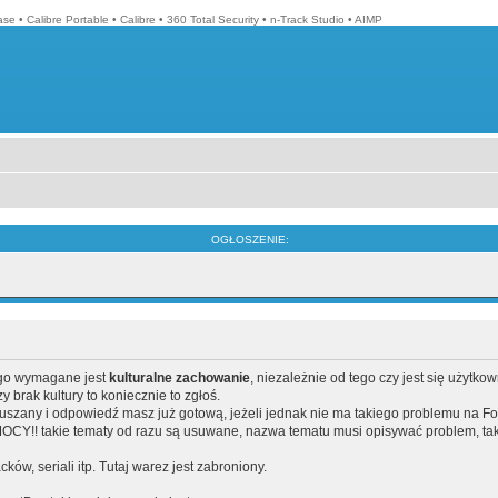
ase
•
Calibre Portable
•
Calibre
•
360 Total Security
•
n-Track Studio
•
AIMP
OGŁOSZENIE:
ego wymagane jest
kulturalne zachowanie
, niezależnie od tego czy jest się użytko
brak kultury to koniecznie to zgłoś.
poruszany i odpowiedź masz już gotową, jeżeli jednak nie ma takiego problemu na F
Y!! takie tematy od razu są usuwane, nazwa tematu musi opisywać problem, tak
acków, seriali itp. Tutaj warez jest zabroniony.