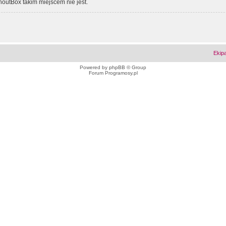
outBox takim miejscem nie jest.
Ekip
Powered by
phpBB
© Group
Forum Programosy.pl