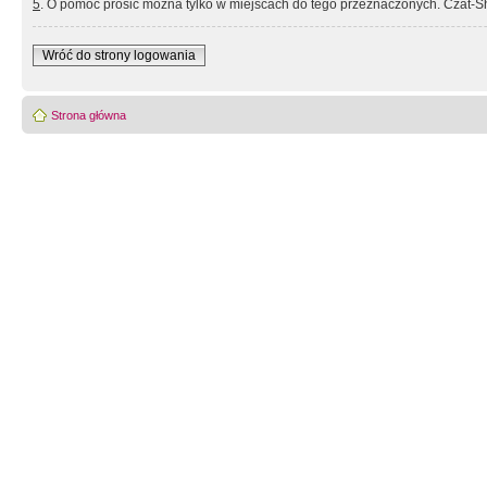
5
. O pomoc prosić można tylko w miejscach do tego przeznaczonych. Czat-Sh
Wróć do strony logowania
Strona główna