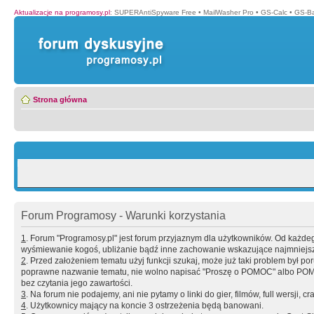
Aktualizacje na programosy.pl
:
SUPERAntiSpyware Free
•
MailWasher Pro
•
GS-Calc
•
GS-B
Strona główna
Forum Programosy - Warunki korzystania
1
. Forum "Programosy.pl" jest forum przyjaznym dla użytkowników. Od każd
wyśmiewanie kogoś, ubliżanie bądź inne zachowanie wskazujące najmniejszy 
2
. Przed założeniem tematu użyj funkcji szukaj, może już taki problem był 
poprawne nazwanie tematu, nie wolno napisać "Proszę o POMOC" albo POMOC
bez czytania jego zawartości.
3
. Na forum nie podajemy, ani nie pytamy o linki do gier, filmów, full wersji, cr
4
. Użytkownicy mający na koncie 3 ostrzeżenia będą banowani.