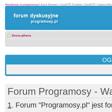
Aktualizacje na programosy.pl
:
Brave Browser
•
CrossFTP Portable
•
CrossFTP
•
System Mec
Strona główna
OG
Forum Programosy - Wa
1
. Forum "Programosy.pl" jest 