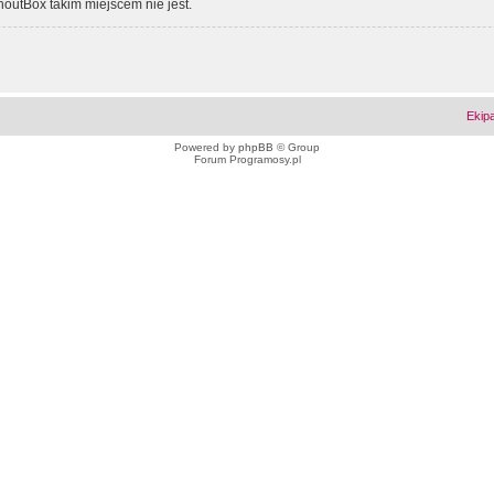
outBox takim miejscem nie jest.
Ekip
Powered by
phpBB
© Group
Forum Programosy.pl