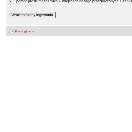
5
. O pomoc prosić można tylko w miejscach do tego przeznaczonych. Czat-Sh
Wróć do strony logowania
Strona główna