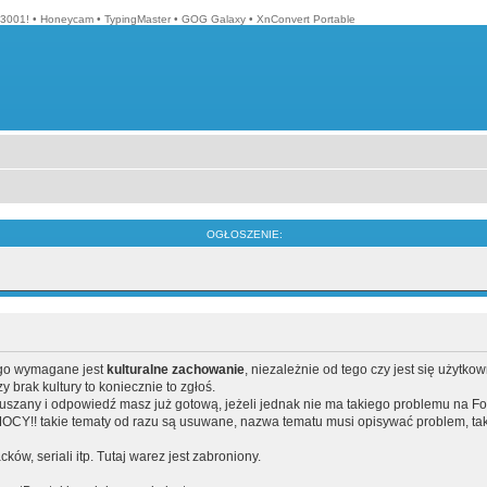
3001!
•
Honeycam
•
TypingMaster
•
GOG Galaxy
•
XnConvert Portable
OGŁOSZENIE:
ego wymagane jest
kulturalne zachowanie
, niezależnie od tego czy jest się użytko
brak kultury to koniecznie to zgłoś.
poruszany i odpowiedź masz już gotową, jeżeli jednak nie ma takiego problemu na F
Y!! takie tematy od razu są usuwane, nazwa tematu musi opisywać problem, tak
acków, seriali itp. Tutaj warez jest zabroniony.