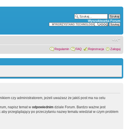
Wyszukiwarka Forum
Regulamin
FAQ
Rejestracja
Zaloguj
wnikiem czy administratorem, jeżeli uważasz że jakiś post ma na celu
orum, napisz temat w
odpowiednim
dziale Forum. Bardzo ważne jest
 aby przeglądający po przeczytaniu nazwy tematu wiedział w czym problem