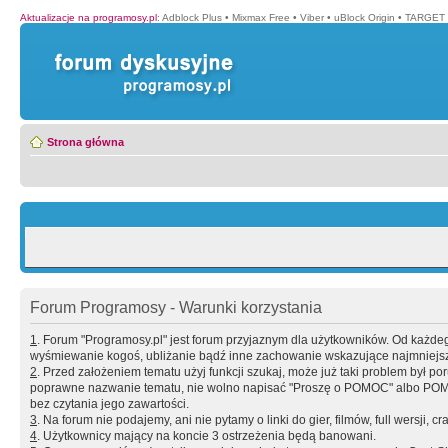
Aktualizacje na programosy.pl
:
Adblock Plus
•
Mixmax Free
•
Viber
•
uBlock Origin
•
TARGET 
Strona główna
Forum Programosy - Warunki korzystania
1
. Forum "Programosy.pl" jest forum przyjaznym dla użytkowników. Od każd
wyśmiewanie kogoś, ubliżanie bądź inne zachowanie wskazujące najmniejszy 
2
. Przed założeniem tematu użyj funkcji szukaj, może już taki problem był 
poprawne nazwanie tematu, nie wolno napisać "Proszę o POMOC" albo POMOC
bez czytania jego zawartości.
3
. Na forum nie podajemy, ani nie pytamy o linki do gier, filmów, full wersji, cr
4
. Użytkownicy mający na koncie 3 ostrzeżenia będą banowani.