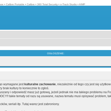
ase
•
Calibre Portable
•
Calibre
•
360 Total Security
•
n-Track Studio
•
AIMP
OGŁOSZENIE:
ego wymagane jest
kulturalne zachowanie
, niezależnie od tego czy jest się użytko
brak kultury to koniecznie to zgłoś.
poruszany i odpowiedź masz już gotową, jeżeli jednak nie ma takiego problemu na F
Y!! takie tematy od razu są usuwane, nazwa tematu musi opisywać problem, tak
acków, seriali itp. Tutaj warez jest zabroniony.