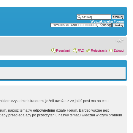
Wyszukiwarka Forum
Regulamin
FAQ
Rejestracja
Zaloguj
wnikiem czy administratorem, jeżeli uważasz że jakiś post ma na celu
orum, napisz temat w
odpowiednim
dziale Forum. Bardzo ważne jest
 aby przeglądający po przeczytaniu nazwy tematu wiedział w czym problem