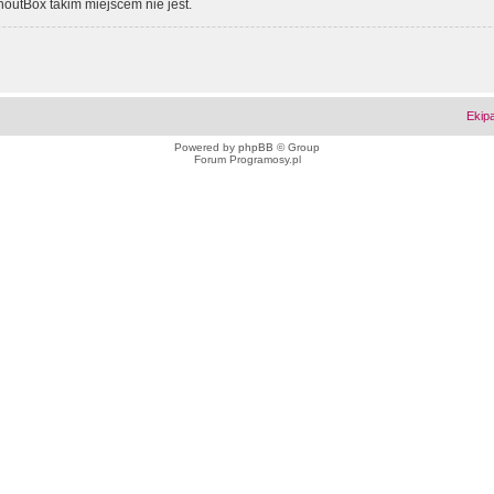
outBox takim miejscem nie jest.
Ekip
Powered by
phpBB
© Group
Forum Programosy.pl