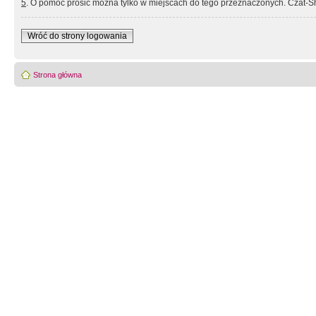
5
. O pomoc prosić można tylko w miejscach do tego przeznaczonych. Czat-Sh
Wróć do strony logowania
Strona główna