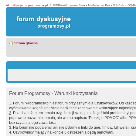
Aktualizacje na programosy.pl
:
SUPERAntiSpyware Free
•
MailWasher Pro
•
GS-Calc
•
GS-B
Strona główna
Forum Programosy - Warunki korzystania
1
. Forum "Programosy.pl" jest forum przyjaznym dla użytkowników. Od każd
wyśmiewanie kogoś, ubliżanie bądź inne zachowanie wskazujące najmniejszy 
2
. Przed założeniem tematu użyj funkcji szukaj, może już taki problem był 
poprawne nazwanie tematu, nie wolno napisać "Proszę o POMOC" albo POMOC
bez czytania jego zawartości.
3
. Na forum nie podajemy, ani nie pytamy o linki do gier, filmów, full wersji, cr
4
. Użytkownicy mający na koncie 3 ostrzeżenia będą banowani.