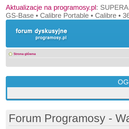
Aktualizacje na programosy.pl
:
SUPERAn
GS-Base
•
Calibre Portable
•
Calibre
•
36
Strona główna
OG
Forum Programosy - Wa