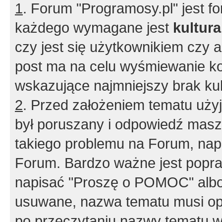
1
. Forum "Programosy.pl" jest 
każdego wymagane jest
kultur
czy jest się użytkownikiem czy a
post ma na celu wyśmiewanie ko
wskazujące najmniejszy brak kult
2
. Przed założeniem tematu użyj 
był poruszany i odpowiedź masz 
takiego problemu na Forum, nap
Forum. Bardzo ważne jest popra
napisać "Proszę o POMOC" albo
usuwane, nazwa tematu musi opi
po przeczytaniu nazwy tematu w