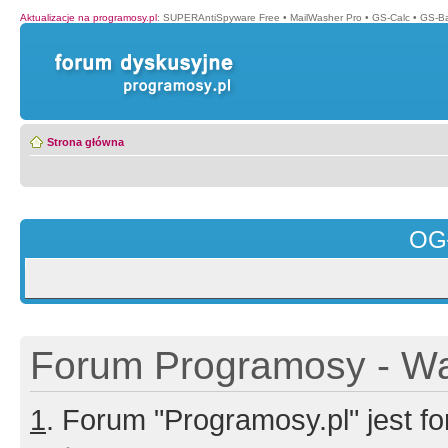
Aktualizacje na programosy.pl
:
SUPERAntiSpyware Free
•
MailWasher Pro
•
GS-Calc
•
GS-B
Strona główna
OG
Forum Programosy - Wa
1
. Forum "Programosy.pl" jest 