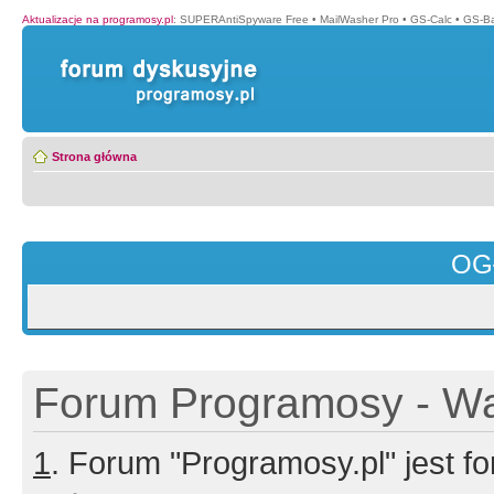
Aktualizacje na programosy.pl
:
SUPERAntiSpyware Free
•
MailWasher Pro
•
GS-Calc
•
GS-B
Strona główna
OG
Forum Programosy - Wa
1
. Forum "Programosy.pl" jest 