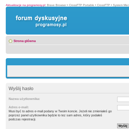
Aktualizacje na programosy.pl
:
Brave Browser
•
CrossFTP Portable
•
CrossFTP
•
System Mec
Strona główna
Wyślij hasło
Nazwa użytkownika:
Adres e-mail:
Musi być to adres e-mail podany w Twoim koncie. Jeżeli nie zmieniałeś go
poprzez panel użytkownika będzie to tez sam adres, który podałeś
podczas rejestracji.