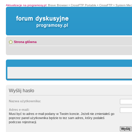
Aktualizacje na programosy.pl
:
Brave Browser
•
CrossFTP Portable
•
CrossFTP
•
System Mec
Strona główna
Wyślij hasło
Nazwa użytkownika:
Adres e-mail:
Musi być to adres e-mail podany w Twoim koncie. Jeżeli nie zmieniałeś go
poprzez panel użytkownika będzie to tez sam adres, który podałeś
podczas rejestracji.