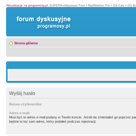
Aktualizacje na programosy.pl
:
SUPERAntiSpyware Free
•
MailWasher Pro
•
GS-Calc
•
GS-B
Strona główna
Wyślij hasło
Nazwa użytkownika:
Adres e-mail:
Musi być to adres e-mail podany w Twoim koncie. Jeżeli nie zmieniałeś go poprzez p
będzie to tez sam adres, który podałeś podczas rejestracji.