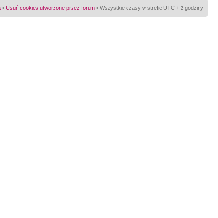
a
•
Usuń cookies utworzone przez forum
• Wszystkie czasy w strefie UTC + 2 godziny