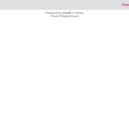
Ekip
Powered by
phpBB
© Group
Forum Programosy.pl