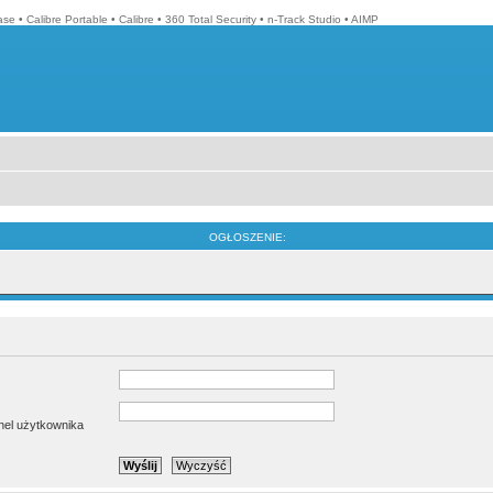
ase
•
Calibre Portable
•
Calibre
•
360 Total Security
•
n-Track Studio
•
AIMP
OGŁOSZENIE:
anel użytkownika