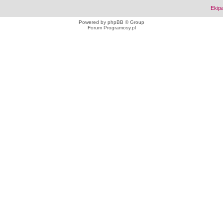
Ekip
Powered by
phpBB
© Group
Forum Programosy.pl