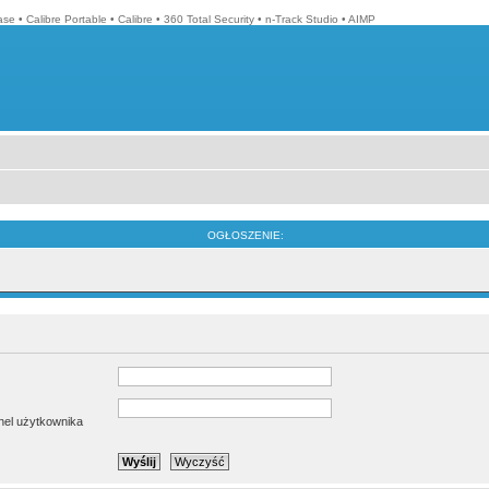
ase
•
Calibre Portable
•
Calibre
•
360 Total Security
•
n-Track Studio
•
AIMP
OGŁOSZENIE:
anel użytkownika