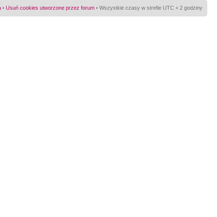
a
•
Usuń cookies utworzone przez forum
• Wszystkie czasy w strefie UTC + 2 godziny