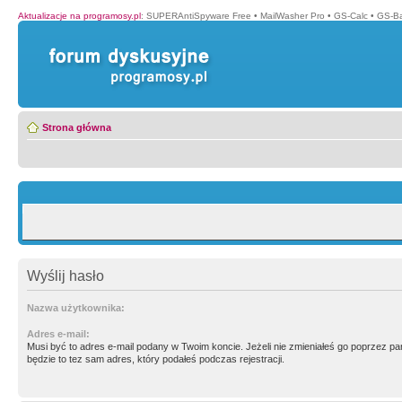
Aktualizacje na programosy.pl
:
SUPERAntiSpyware Free
•
MailWasher Pro
•
GS-Calc
•
GS-B
Strona główna
Wyślij hasło
Nazwa użytkownika:
Adres e-mail:
Musi być to adres e-mail podany w Twoim koncie. Jeżeli nie zmieniałeś go poprzez p
będzie to tez sam adres, który podałeś podczas rejestracji.