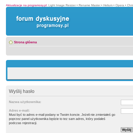
Aktualizacje na programosy.pl
:
Light Image Resizer
•
Rename Master
•
Helium
•
Opera
•
Chr
Strona główna
Wyślij hasło
Nazwa użytkownika:
Adres e-mail:
Musi być to adres e-mail podany w Twoim koncie. Jeżeli nie zmieniałeś go
poprzez panel użytkownika będzie to tez sam adres, który podałeś
podczas rejestracji.