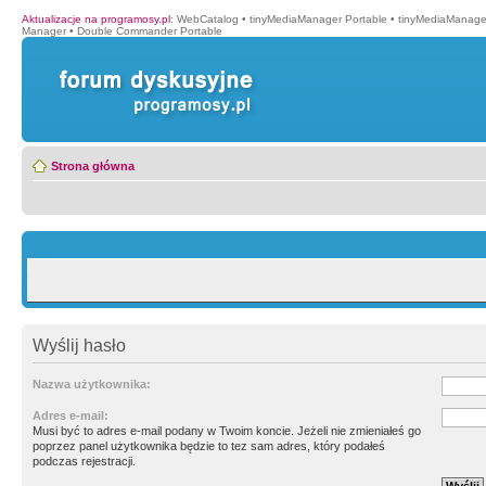
Aktualizacje na programosy.pl
:
WebCatalog
•
tinyMediaManager Portable
•
tinyMediaManage
Manager
•
Double Commander Portable
Strona główna
Wyślij hasło
Nazwa użytkownika:
Adres e-mail:
Musi być to adres e-mail podany w Twoim koncie. Jeżeli nie zmieniałeś go
poprzez panel użytkownika będzie to tez sam adres, który podałeś
podczas rejestracji.