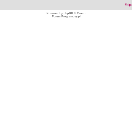
Ekip
Powered by
phpBB
© Group
Forum Programosy.pl