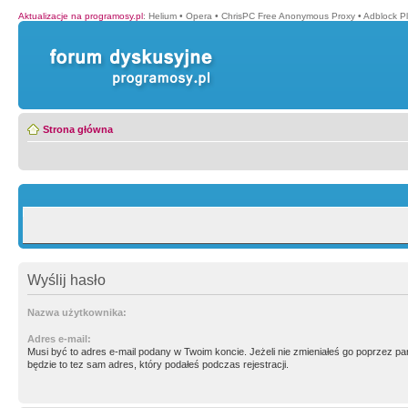
Aktualizacje na programosy.pl
:
Helium
•
Opera
•
ChrisPC Free Anonymous Proxy
•
Adblock P
Strona główna
Wyślij hasło
Nazwa użytkownika:
Adres e-mail:
Musi być to adres e-mail podany w Twoim koncie. Jeżeli nie zmieniałeś go poprzez p
będzie to tez sam adres, który podałeś podczas rejestracji.