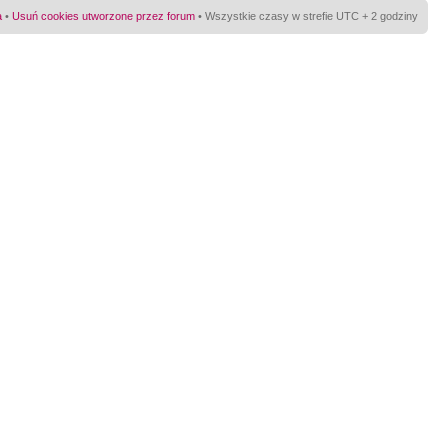
a
•
Usuń cookies utworzone przez forum
• Wszystkie czasy w strefie UTC + 2 godziny