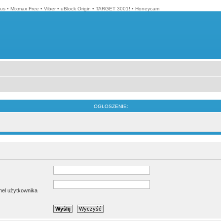
lus
•
Mixmax Free
•
Viber
•
uBlock Origin
•
TARGET 3001!
•
Honeycam
OGŁOSZENIE:
anel użytkownika