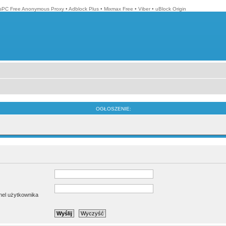
isPC Free Anonymous Proxy
•
Adblock Plus
•
Mixmax Free
•
Viber
•
uBlock Origin
OGŁOSZENIE:
anel użytkownika