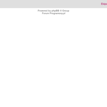
Ekip
Powered by
phpBB
© Group
Forum Programosy.pl