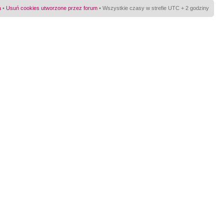
a
•
Usuń cookies utworzone przez forum
• Wszystkie czasy w strefie UTC + 2 godziny