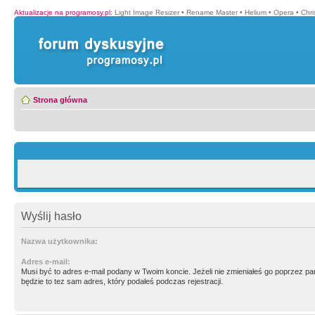
Aktualizacje na programosy.pl
:
Light Image Resizer
•
Rename Master
•
Helium
•
Opera
•
Chr
Strona główna
Wyślij hasło
Nazwa użytkownika:
Adres e-mail:
Musi być to adres e-mail podany w Twoim koncie. Jeżeli nie zmieniałeś go poprzez p
będzie to tez sam adres, który podałeś podczas rejestracji.