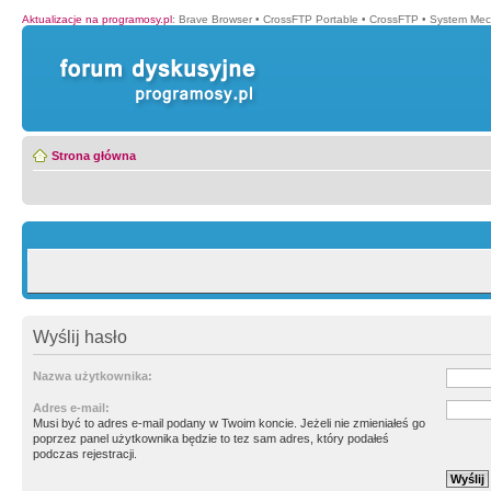
Aktualizacje na programosy.pl
:
Brave Browser
•
CrossFTP Portable
•
CrossFTP
•
System Mec
Strona główna
Wyślij hasło
Nazwa użytkownika:
Adres e-mail:
Musi być to adres e-mail podany w Twoim koncie. Jeżeli nie zmieniałeś go
poprzez panel użytkownika będzie to tez sam adres, który podałeś
podczas rejestracji.