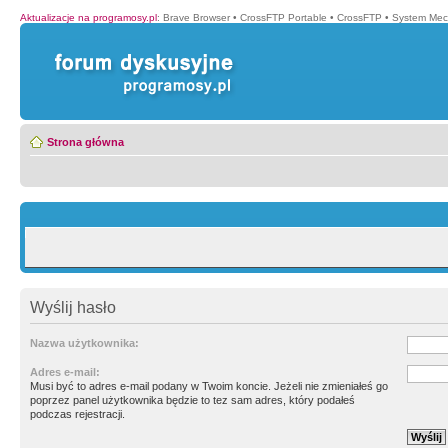
Aktualizacje na programosy.pl
:
Brave Browser
•
CrossFTP Portable
•
CrossFTP
•
System Mec
Strona główna
Wyślij hasło
Nazwa użytkownika:
Adres e-mail:
Musi być to adres e-mail podany w Twoim koncie. Jeżeli nie zmieniałeś go
poprzez panel użytkownika będzie to tez sam adres, który podałeś
podczas rejestracji.