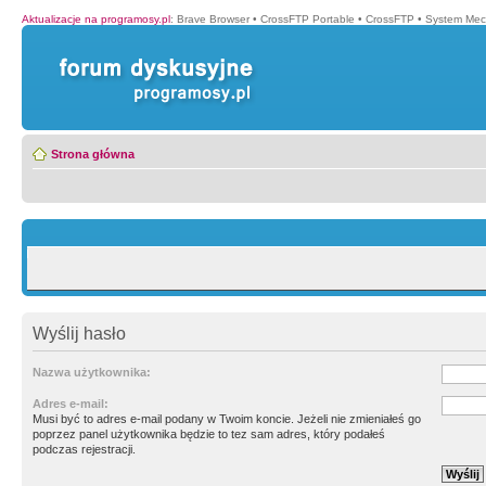
Aktualizacje na programosy.pl
:
Brave Browser
•
CrossFTP Portable
•
CrossFTP
•
System Mec
Strona główna
Wyślij hasło
Nazwa użytkownika:
Adres e-mail:
Musi być to adres e-mail podany w Twoim koncie. Jeżeli nie zmieniałeś go
poprzez panel użytkownika będzie to tez sam adres, który podałeś
podczas rejestracji.