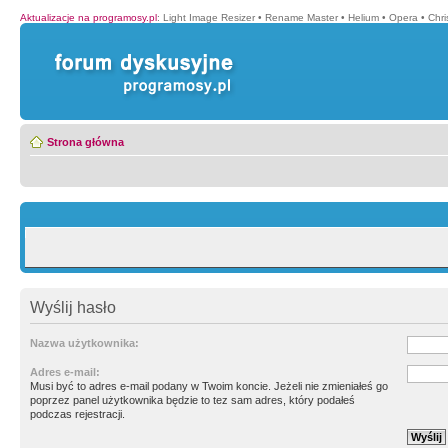
Aktualizacje na programosy.pl
:
Light Image Resizer
•
Rename Master
•
Helium
•
Opera
•
Chr
Strona główna
Wyślij hasło
Nazwa użytkownika:
Adres e-mail:
Musi być to adres e-mail podany w Twoim koncie. Jeżeli nie zmieniałeś go
poprzez panel użytkownika będzie to tez sam adres, który podałeś
podczas rejestracji.