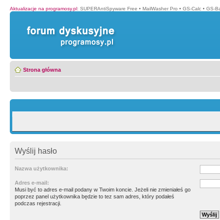
Aktualizacje na programosy.pl
:
SUPERAntiSpyware Free
•
MailWasher Pro
•
GS-Calc
•
GS-B
Strona główna
Wyślij hasło
Nazwa użytkownika:
Adres e-mail:
Musi być to adres e-mail podany w Twoim koncie. Jeżeli nie zmieniałeś go
poprzez panel użytkownika będzie to tez sam adres, który podałeś
podczas rejestracji.