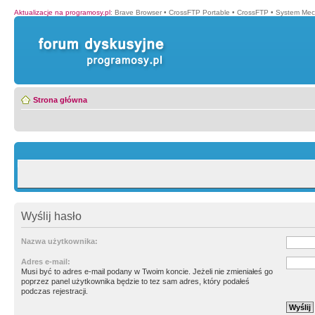
Aktualizacje na programosy.pl
:
Brave Browser
•
CrossFTP Portable
•
CrossFTP
•
System Mec
Strona główna
Wyślij hasło
Nazwa użytkownika:
Adres e-mail:
Musi być to adres e-mail podany w Twoim koncie. Jeżeli nie zmieniałeś go
poprzez panel użytkownika będzie to tez sam adres, który podałeś
podczas rejestracji.