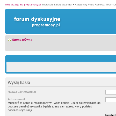
Aktualizacje na programosy.pl
:
Microsoft Safety Scanner
•
Kaspersky Virus Removal Tool
•
Dr
Strona główna
Wyślij hasło
Nazwa użytkownika:
Adres e-mail:
Musi być to adres e-mail podany w Twoim koncie. Jeżeli nie zmieniałeś go
poprzez panel użytkownika będzie to tez sam adres, który podałeś
podczas rejestracji.