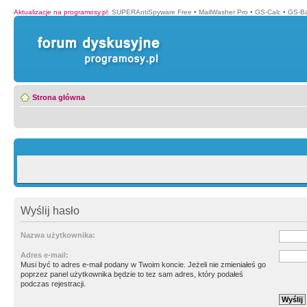
Aktualizacje na programosy.pl
:
SUPERAntiSpyware Free
•
MailWasher Pro
•
GS-Calc
•
GS-B
Strona główna
Wyślij hasło
Nazwa użytkownika:
Adres e-mail:
Musi być to adres e-mail podany w Twoim koncie. Jeżeli nie zmieniałeś go
poprzez panel użytkownika będzie to tez sam adres, który podałeś
podczas rejestracji.