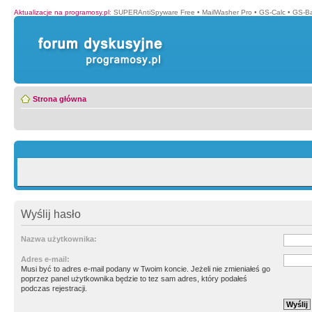
Aktualizacje na programosy.pl
:
SUPERAntiSpyware Free
•
MailWasher Pro
•
GS-Calc
•
GS-B
Strona główna
Wyślij hasło
Nazwa użytkownika:
Adres e-mail:
Musi być to adres e-mail podany w Twoim koncie. Jeżeli nie zmieniałeś go
poprzez panel użytkownika będzie to tez sam adres, który podałeś
podczas rejestracji.