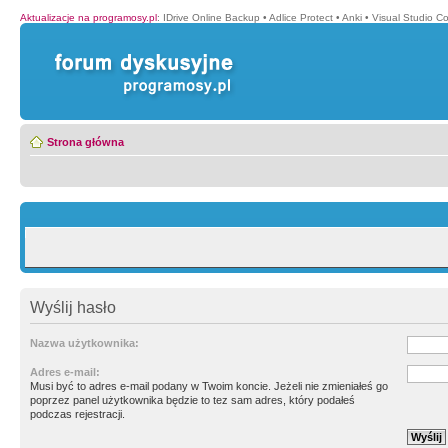
Aktualizacje na programosy.pl
:
IDrive Online Backup
•
Adlice Protect
•
Anki
•
Visual Studio C
Strona główna
Wyślij hasło
Nazwa użytkownika:
Adres e-mail:
Musi być to adres e-mail podany w Twoim koncie. Jeżeli nie zmieniałeś go
poprzez panel użytkownika będzie to tez sam adres, który podałeś
podczas rejestracji.