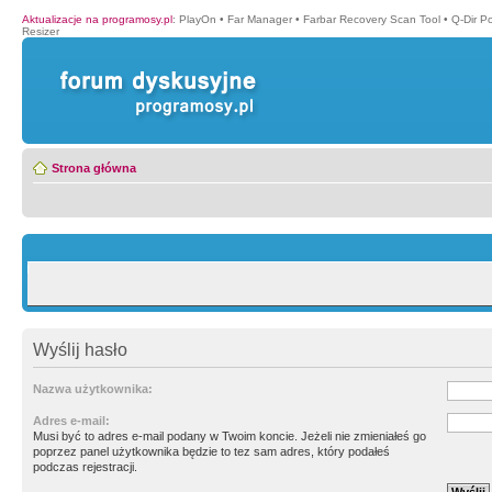
Aktualizacje na programosy.pl
:
PlayOn
•
Far Manager
•
Farbar Recovery Scan Tool
•
Q-Dir P
Resizer
Strona główna
Wyślij hasło
Nazwa użytkownika:
Adres e-mail:
Musi być to adres e-mail podany w Twoim koncie. Jeżeli nie zmieniałeś go
poprzez panel użytkownika będzie to tez sam adres, który podałeś
podczas rejestracji.