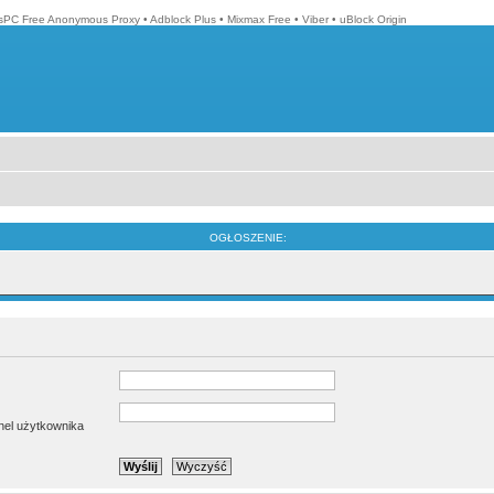
isPC Free Anonymous Proxy
•
Adblock Plus
•
Mixmax Free
•
Viber
•
uBlock Origin
OGŁOSZENIE:
anel użytkownika