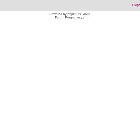
Ekip
Powered by
phpBB
© Group
Forum Programosy.pl