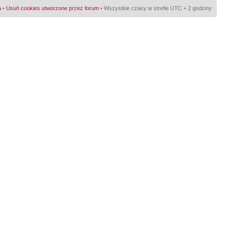
a
•
Usuń cookies utworzone przez forum
• Wszystkie czasy w strefie UTC + 2 godziny