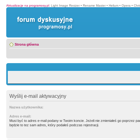
Aktualizacje na programosy.pl
:
Light Image Resizer
•
Rename Master
•
Helium
•
Opera
•
Chr
Strona główna
Wyślij e-mail aktywacyjny
Nazwa użytkownika:
Adres e-mail:
Musi być to adres e-mail podany w Twoim koncie. Jeżeli nie zmieniałeś go poprzez p
będzie to tez sam adres, który podałeś podczas rejestracji.