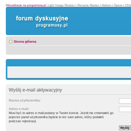
Aktualizacje na programosy.pl
:
Light Image Resizer
•
Rename Master
•
Helium
•
Opera
•
Chr
Strona główna
Wyślij e-mail aktywacyjny
Nazwa użytkownika:
Adres e-mail:
Musi być to adres e-mail podany w Twoim koncie. Jeżeli nie zmieniałeś go
poprzez panel użytkownika będzie to tez sam adres, który podałeś
podczas rejestracji.