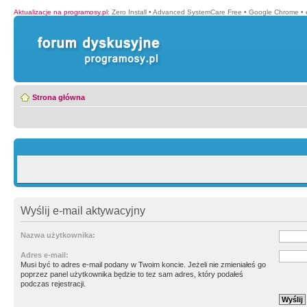
Aktualizacje na programosy.pl
:
Zero Install
•
Advanced SystemCare Free
•
Google Chrome
•
Strona główna
Wyślij e-mail aktywacyjny
Nazwa użytkownika:
Adres e-mail:
Musi być to adres e-mail podany w Twoim koncie. Jeżeli nie zmieniałeś go
poprzez panel użytkownika będzie to tez sam adres, który podałeś
podczas rejestracji.