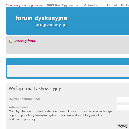
Aktualizacje na programosy.pl
:
SUPERAntiSpyware Free
•
MailWasher Pro
•
GS-Calc
•
GS-B
Strona główna
Wyślij e-mail aktywacyjny
Nazwa użytkownika:
Adres e-mail:
Musi być to adres e-mail podany w Twoim koncie. Jeżeli nie zmieniałeś go
poprzez panel użytkownika będzie to tez sam adres, który podałeś
podczas rejestracji.