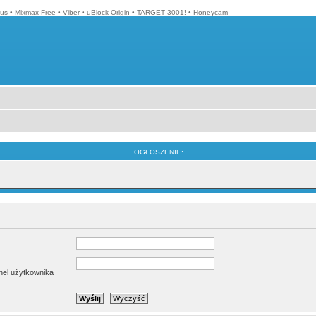
lus
•
Mixmax Free
•
Viber
•
uBlock Origin
•
TARGET 3001!
•
Honeycam
OGŁOSZENIE:
anel użytkownika