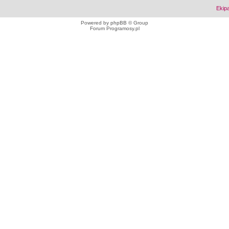
Ekip
Powered by
phpBB
© Group
Forum Programosy.pl