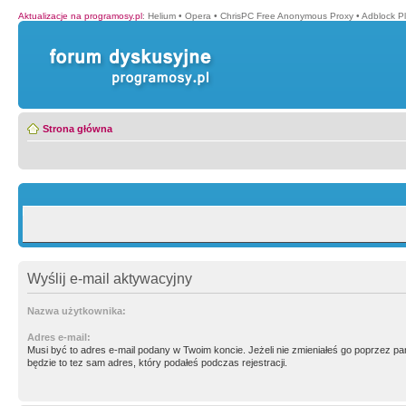
Aktualizacje na programosy.pl
:
Helium
•
Opera
•
ChrisPC Free Anonymous Proxy
•
Adblock P
Strona główna
Wyślij e-mail aktywacyjny
Nazwa użytkownika:
Adres e-mail:
Musi być to adres e-mail podany w Twoim koncie. Jeżeli nie zmieniałeś go poprzez p
będzie to tez sam adres, który podałeś podczas rejestracji.