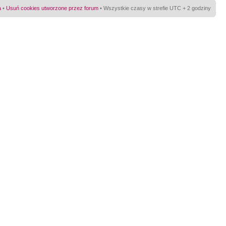
a
•
Usuń cookies utworzone przez forum
• Wszystkie czasy w strefie UTC + 2 godziny