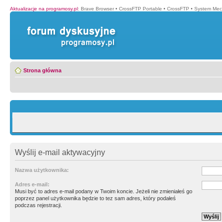
Aktualizacje na programosy.pl
:
Brave Browser
•
CrossFTP Portable
•
CrossFTP
•
System Mec
Strona główna
Wyślij e-mail aktywacyjny
Nazwa użytkownika:
Adres e-mail:
Musi być to adres e-mail podany w Twoim koncie. Jeżeli nie zmieniałeś go
poprzez panel użytkownika będzie to tez sam adres, który podałeś
podczas rejestracji.