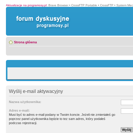
Aktualizacje na programosy.pl
:
Brave Browser
•
CrossFTP Portable
•
CrossFTP
•
System Mec
Strona główna
Wyślij e-mail aktywacyjny
Nazwa użytkownika:
Adres e-mail:
Musi być to adres e-mail podany w Twoim koncie. Jeżeli nie zmieniałeś go
poprzez panel użytkownika będzie to tez sam adres, który podałeś
podczas rejestracji.