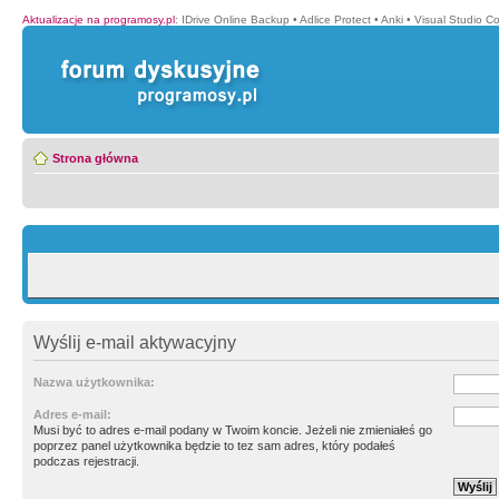
Aktualizacje na programosy.pl
:
IDrive Online Backup
•
Adlice Protect
•
Anki
•
Visual Studio C
Strona główna
Wyślij e-mail aktywacyjny
Nazwa użytkownika:
Adres e-mail:
Musi być to adres e-mail podany w Twoim koncie. Jeżeli nie zmieniałeś go
poprzez panel użytkownika będzie to tez sam adres, który podałeś
podczas rejestracji.