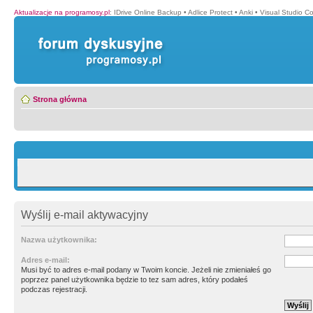
Aktualizacje na programosy.pl
:
IDrive Online Backup
•
Adlice Protect
•
Anki
•
Visual Studio C
Strona główna
Wyślij e-mail aktywacyjny
Nazwa użytkownika:
Adres e-mail:
Musi być to adres e-mail podany w Twoim koncie. Jeżeli nie zmieniałeś go
poprzez panel użytkownika będzie to tez sam adres, który podałeś
podczas rejestracji.