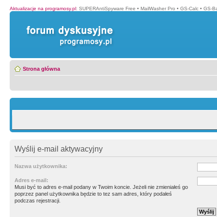
Aktualizacje na programosy.pl
:
SUPERAntiSpyware Free
•
MailWasher Pro
•
GS-Calc
•
GS-B
Strona główna
Wyślij e-mail aktywacyjny
Nazwa użytkownika:
Adres e-mail:
Musi być to adres e-mail podany w Twoim koncie. Jeżeli nie zmieniałeś go
poprzez panel użytkownika będzie to tez sam adres, który podałeś
podczas rejestracji.