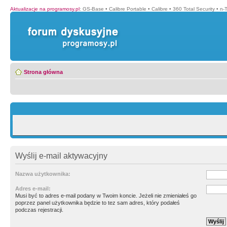
Aktualizacje na programosy.pl
:
GS-Base
•
Calibre Portable
•
Calibre
•
360 Total Security
•
n-
Strona główna
Wyślij e-mail aktywacyjny
Nazwa użytkownika:
Adres e-mail:
Musi być to adres e-mail podany w Twoim koncie. Jeżeli nie zmieniałeś go
poprzez panel użytkownika będzie to tez sam adres, który podałeś
podczas rejestracji.