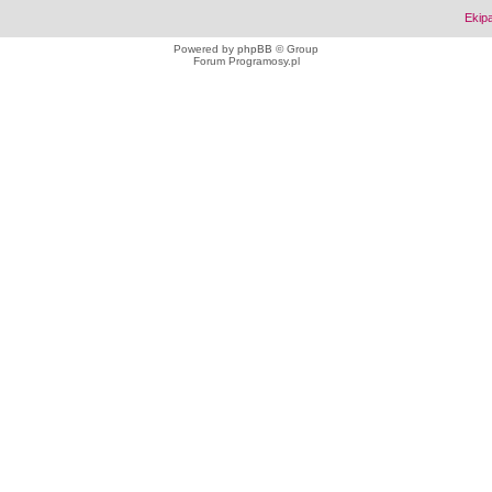
Ekip
Powered by
phpBB
© Group
Forum Programosy.pl