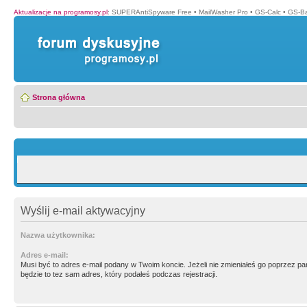
Aktualizacje na programosy.pl
:
SUPERAntiSpyware Free
•
MailWasher Pro
•
GS-Calc
•
GS-B
Strona główna
Wyślij e-mail aktywacyjny
Nazwa użytkownika:
Adres e-mail:
Musi być to adres e-mail podany w Twoim koncie. Jeżeli nie zmieniałeś go poprzez p
będzie to tez sam adres, który podałeś podczas rejestracji.