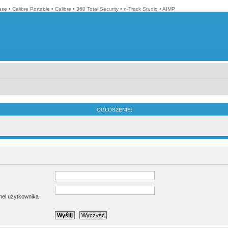
ase
•
Calibre Portable
•
Calibre
•
360 Total Security
•
n-Track Studio
•
AIMP
OGŁOSZENIE:
anel użytkownika