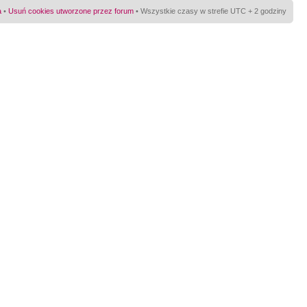
a
•
Usuń cookies utworzone przez forum
• Wszystkie czasy w strefie UTC + 2 godziny