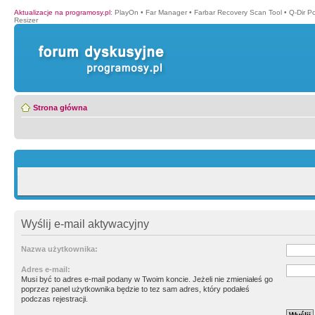
Aktualizacje na programosy.pl
:
PlayOn
•
Far Manager
•
Farbar Recovery Scan Tool
•
Q-Dir P
Resizer
Strona główna
Wyślij e-mail aktywacyjny
Nazwa użytkownika:
Adres e-mail:
Musi być to adres e-mail podany w Twoim koncie. Jeżeli nie zmieniałeś go
poprzez panel użytkownika będzie to tez sam adres, który podałeś
podczas rejestracji.