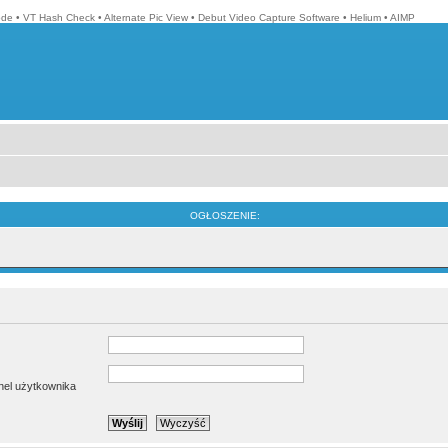
ode
•
VT Hash Check
•
Alternate Pic View
•
Debut Video Capture Software
•
Helium
•
AIMP
OGŁOSZENIE:
anel użytkownika