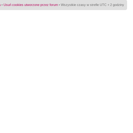
a
•
Usuń cookies utworzone przez forum
• Wszystkie czasy w strefie UTC + 2 godziny