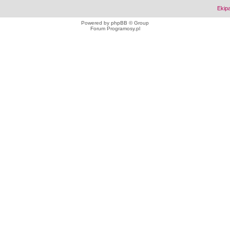
Ekip
Powered by
phpBB
© Group
Forum Programosy.pl