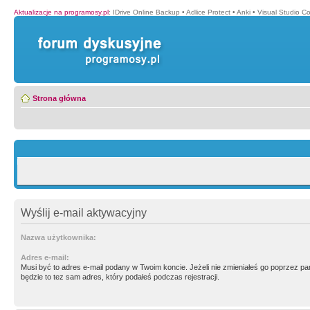
Aktualizacje na programosy.pl
:
IDrive Online Backup
•
Adlice Protect
•
Anki
•
Visual Studio C
Strona główna
Wyślij e-mail aktywacyjny
Nazwa użytkownika:
Adres e-mail:
Musi być to adres e-mail podany w Twoim koncie. Jeżeli nie zmieniałeś go poprzez p
będzie to tez sam adres, który podałeś podczas rejestracji.