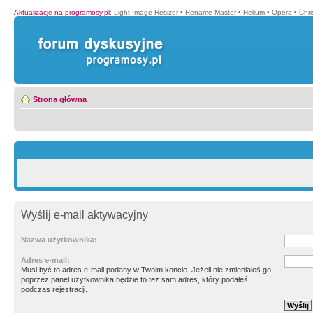
Aktualizacje na programosy.pl
:
Light Image Resizer
•
Rename Master
•
Helium
•
Opera
•
Chr
Strona główna
Wyślij e-mail aktywacyjny
Nazwa użytkownika:
Adres e-mail:
Musi być to adres e-mail podany w Twoim koncie. Jeżeli nie zmieniałeś go
poprzez panel użytkownika będzie to tez sam adres, który podałeś
podczas rejestracji.