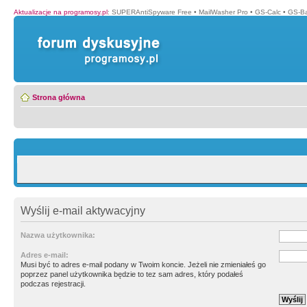
Aktualizacje na programosy.pl
:
SUPERAntiSpyware Free
•
MailWasher Pro
•
GS-Calc
•
GS-B
Strona główna
Wyślij e-mail aktywacyjny
Nazwa użytkownika:
Adres e-mail:
Musi być to adres e-mail podany w Twoim koncie. Jeżeli nie zmieniałeś go
poprzez panel użytkownika będzie to tez sam adres, który podałeś
podczas rejestracji.