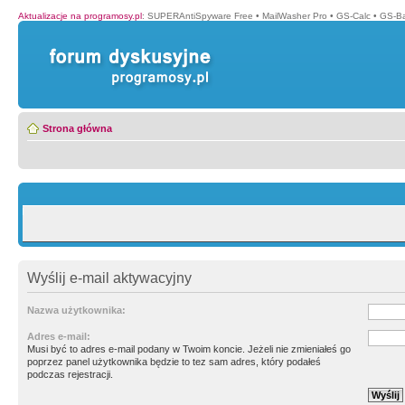
Aktualizacje na programosy.pl
:
SUPERAntiSpyware Free
•
MailWasher Pro
•
GS-Calc
•
GS-B
Strona główna
Wyślij e-mail aktywacyjny
Nazwa użytkownika:
Adres e-mail:
Musi być to adres e-mail podany w Twoim koncie. Jeżeli nie zmieniałeś go
poprzez panel użytkownika będzie to tez sam adres, który podałeś
podczas rejestracji.