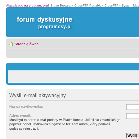
Aktualizacje na programosy.pl
:
Brave Browser
•
CrossFTP Portable
•
CrossFTP
•
System Mec
Strona główna
Wyślij e-mail aktywacyjny
Nazwa użytkownika:
Adres e-mail:
Musi być to adres e-mail podany w Twoim koncie. Jeżeli nie zmieniałeś go
poprzez panel użytkownika będzie to tez sam adres, który podałeś
podczas rejestracji.