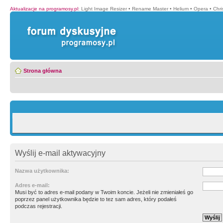
Aktualizacje na programosy.pl
:
Light Image Resizer
•
Rename Master
•
Helium
•
Opera
•
Chr
Strona główna
Wyślij e-mail aktywacyjny
Nazwa użytkownika:
Adres e-mail:
Musi być to adres e-mail podany w Twoim koncie. Jeżeli nie zmieniałeś go
poprzez panel użytkownika będzie to tez sam adres, który podałeś
podczas rejestracji.