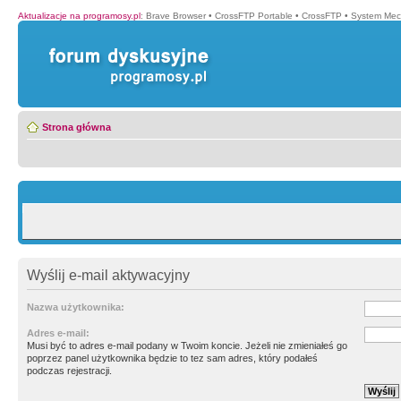
Aktualizacje na programosy.pl
:
Brave Browser
•
CrossFTP Portable
•
CrossFTP
•
System Mec
Strona główna
Wyślij e-mail aktywacyjny
Nazwa użytkownika:
Adres e-mail:
Musi być to adres e-mail podany w Twoim koncie. Jeżeli nie zmieniałeś go
poprzez panel użytkownika będzie to tez sam adres, który podałeś
podczas rejestracji.